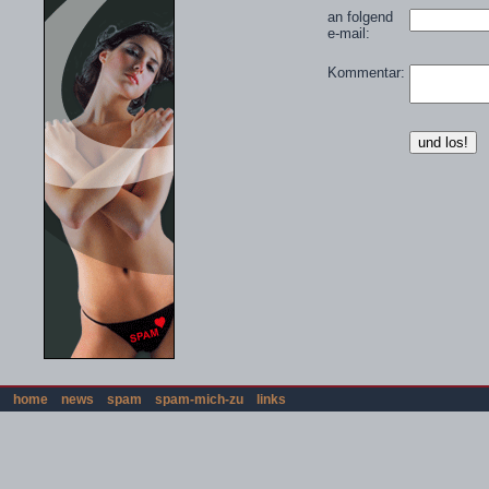
an folgend
e-mail:
Kommentar:
home
news
spam
spam-mich-zu
links